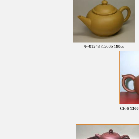
チ-01243 \1500b 180cc
CH-6
1300