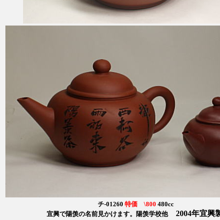
チ-01260
特価 \800
480cc
2004年宜興
宜興で陽羡の名前見かけます。陽羡学校他