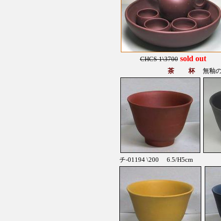
sold out
CHCS-1\3700
茶 杯
無釉
チ-01194 \200
6.5/H5cm