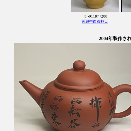
.
チ-01197 \200
宜興中白茶杯→
2004年製作