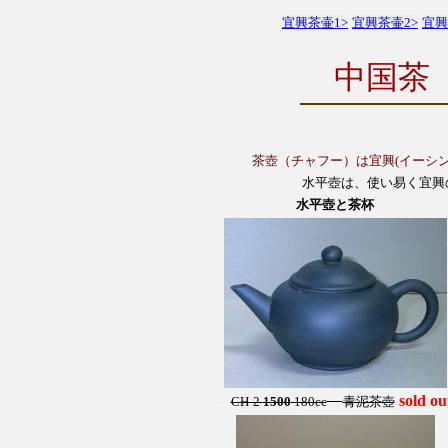
宜興茶壷1>
宜興茶壷2>
宜興
中国茶
茶壺（チャフー）は宜興(イーシ
水平壺は、使い易く宜興
水平壺と茶杯
...
sold ou
CH-2
1500
180cc
青泥茶壺